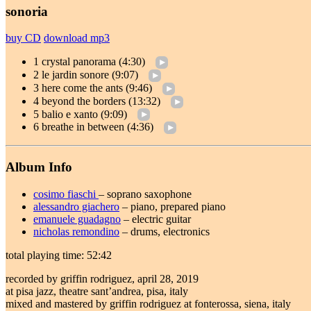
sonoria
buy CD
download mp3
1 crystal panorama (4:30)
2 le jardin sonore (9:07)
3 here come the ants (9:46)
4 beyond the borders (13:32)
5 balio e xanto (9:09)
6 breathe in between (4:36)
Album Info
cosimo fiaschi
– soprano saxophone
alessandro giachero
– piano, prepared piano
emanuele guadagno
– electric guitar
nicholas remondino
– drums, electronics
total playing time: 52:42
recorded by griffin rodriguez, april 28, 2019
at pisa jazz, theatre sant’andrea, pisa, italy
mixed and mastered by griffin rodriguez at fonterossa, siena, italy