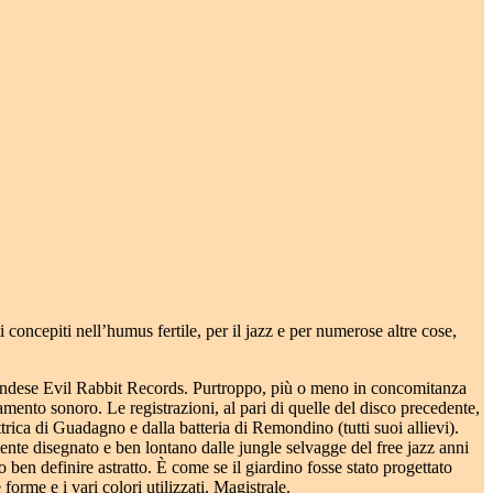
 concepiti nell’humus fertile, per il jazz e per numerose altre cose,
’olandese Evil Rabbit Records. Purtroppo, più o meno in concomitanza
amento sonoro. Le registrazioni, al pari di quelle del disco precedente,
trica di Guadagno e dalla batteria di Remondino (tutti suoi allievi).
nte disegnato e ben lontano dalle jungle selvagge del free jazz anni
ben definire astratto. È come se il giardino fosse stato progettato
orme e i vari colori utilizzati. Magistrale.