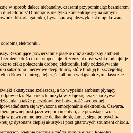
wizuje w sposób dalece niebanalny, czasami przypominając bezmiarem
 duet Floridis/ Dimitriadis nie tylko koncentruje się na samym
k dowodzi historia gatunku, bywa sprawą niezwykle skomplikowaną.
odrobiną elektroniki.
iszy. Rezonujące powierzchnie płaskie oraz akustyczny ambient
e brzmienie dużo tu rekompensuje. Recenzent dość szybko odnajduje
że to efekt połączenia drobnej elektroniki i siły oddziaływania
ruki saksofonu i nerwowe deep drums, które budują tu szczególną
Keitha Rowe’a. Intryga tej części albumu wciąga niczym klasyczne
więki akustyczne szeleszczą, a tło wypełnia ambient płynący
kie odpowiedzi. Na barkach muzyków zdaje się teraz spoczywać
iałania, a także pieczołowitość i otwartość swobodnej
dpowiadać stara się wyważona emocjonalnie elektronika. Czwarta,
biera pewnej post-jazzowej ornamentyki, ale pozostaje swoista,
acja w pewnym momencie delikatnie się łamie, sięga po psycho-
eując dysonans ciepłej akustyki i post-gitarowych strumieni chłodu.
percussion. Pięknie pęcznieją zaś za sprawą gitary. Powolna