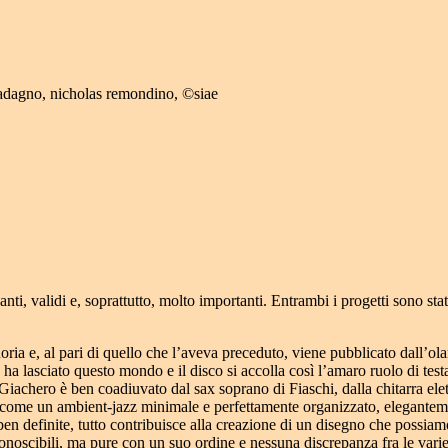
uadagno, nicholas remondino, ©siae
i, validi e, soprattutto, molto importanti. Entrambi i progetti sono stati
noria e, al pari di quello che l’aveva preceduto, viene pubblicato dall
ha lasciato questo mondo e il disco si accolla così l’amaro ruolo di test
Giachero è ben coadiuvato dal sax soprano di Fiaschi, dalla chitarra elet
e come un ambient-jazz minimale e perfettamente organizzato, eleganteme
n definite, tutto contribuisce alla creazione di un disegno che possiamo 
onoscibili, ma pure con un suo ordine e nessuna discrepanza fra le varie f