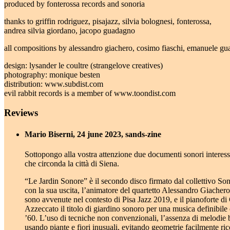
produced by fonterossa records and sonoria
thanks to griffin rodriguez, pisajazz, silvia bolognesi, fonterossa,
andrea silvia giordano, jacopo guadagno
all compositions by alessandro giachero, cosimo fiaschi, emanuele g
design: lysander le coultre (strangelove creatives)
photography: monique besten
distribution: www.subdist.com
evil rabbit records is a member of www.toondist.com
Reviews
Mario Biserni, 24 june 2023, sands-zine
Sottopongo alla vostra attenzione due documenti sonori interessant
che circonda la città di Siena.
“Le Jardin Sonore” è il secondo disco firmato dal collettivo So
con la sua uscita, l’animatore del quartetto Alessandro Giachero 
sono avvenute nel contesto di Pisa Jazz 2019, e il pianoforte di 
Azzeccato il titolo di giardino sonoro per una musica definibil
’60. L’uso di tecniche non convenzionali, l’assenza di melodie be
usando piante e fiori inusuali, evitando geometrie facilmente ric