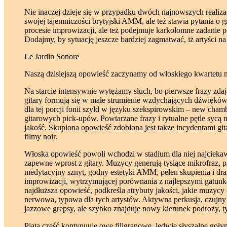
Nie inaczej dzieje się w przypadku dwóch najnowszych realiza
swojej tajemniczości brytyjski AMM, ale też stawia pytania o g
procesie improwizacji, ale też podejmuje karkołomne zadanie 
Dodajmy, by sytuację jeszcze bardziej zagmatwać, iż artyści
Le Jardin Sonore
Naszą dzisiejszą opowieść zaczynamy od włoskiego kwartetu na 
Na starcie intensywnie wytężamy słuch, bo pierwsze frazy zda
gitary formują się w małe strumienie wzdychających dźwięków.
dla tej porcji fonii szyld w języku szekspirowskim – new chamb
gitarowych pick-upów. Powtarzane frazy i rytualne pętle sycą
jakość. Skupiona opowieść zdobiona jest także incydentami git
filmy noir.
Włoska opowieść powoli wchodzi w stadium dla niej najciekaws
zapewne wprost z gitary. Muzycy generują tysiące mikrofraz, 
medytacyjny sznyt, godny estetyki AMM, pełen skupienia i dra
improwizacji, wytrzymującej porównania z najlepszymi gatunk
najdłuższa opowieść, podkreśla atrybuty jakości, jakie muzycy
nerwowa, typowa dla tych artystów. Aktywna perkusja, czujny 
jazzowe grepsy, ale szybko znajduje nowy kierunek podroży, t
Piąta część kontynuuje owe filigranowe, ledwie słyszalne gołym