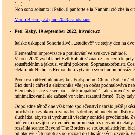
(…)
Non sono soltanto il Palio, il panforte e la Nannini ciò che la cit
Mario Biserni, 24 june 2023, sands-zine
Petr Slabý, 19 september 2022, hisvoice.cz
Italské uskupení Sonoria živě i „studiově“ ve stejný den na dv
Elementární improvizace a potulování ve zvukové zahradě.
V roce 2020 vydal label Evil Rabbit záznam z koncertu kapely
soustředěním a jakousi vnitřní pokorou. Sopránsaxofonista Co
elektronik Nicholas Remondino vytvářeli svou hudbu převážně 
První osmatřicetiminutový kus Forisportam Church Suite má obč
Bicí duní i chřestí a elektronika vše jen občas podmalovává ne
Elements je sice ve své podstatě kompaktnější, ale zároveň v n
minimalizované, ale začasté ve velmi razantní formě. Taky tady
Odpoledne téhož dne však toto společenství nahrálo ještě jakési
procházkou zvukovou zahradou s drobnými hudebními lístky a kv
sluchátka, abyste si vychutnali všechny sonické prvočinitele.
odérem a rozvíjí se v uvolněnou promenádu s nervními detaily
rozsáhlá seance Beyond The Borders se strukturalistickými bic
od hladivějších poloh až po rozpad do filigránských ozvuků. B