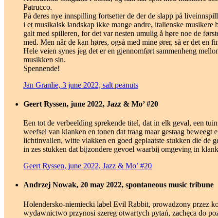
Patrucco.
På deres nye innspilling fortsetter de der de slapp på liveinnspi
i et musikalsk landskap ikke mange andre, italienske musikere be
galt med spilleren, for det var nesten umulig å høre noe de før
med. Men når de kan høres, også med mine ører, så er det en fin o
Hele veien synes jeg det er en gjennomført sammenheng mellom d
musikken sin.
Spennende!
Jan Granlie, 3 june 2022, salt peanuts
Geert Ryssen, june 2022, Jazz & Mo’ #20
Een tot de verbeelding sprekende titel, dat in elk geval, een t
weefsel van klanken en tonen dat traag maar gestaag beweegt e
lichtinvallen, witte vlakken en goed geplaatste stukken die de 
in zes stukken dat bijzondere gevoel waarbij omgeving in klank 
Geert Ryssen, june 2022, Jazz & Mo’ #20
Andrzej Nowak, 20 may 2022, spontaneous music tribune
Holendersko-niemiecki label Evil Rabbit, prowadzony przez k
wydawnictwo przynosi szereg otwartych pytań, zachęca do po