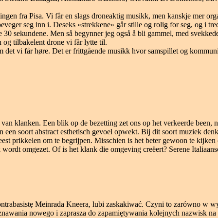
llingen fra Pisa. Vi får en slags droneaktig musikk, men kanskje mer orga
veger seg inn i. Deseks «strekkene» går stille og rolig for seg, og i tr
ste 30 sekundene. Men så begynner jeg også å bli gammel, med svekkede 
g tilbakelent drone vi får lytte til.
et vi får høre. Det er frittgående musikk hvor samspillet og kommunika
uin van klanken. Een blik op de bezetting zet ons op het verkeerde been
n een soort abstract esthetisch gevoel opwekt. Bij dit soort muziek d
geest prikkelen om te begrijpen. Misschien is het beter gewoon te kijke
wordt omgezet. Of is het klank die omgeving creëert? Serene Italiaanse i
ontrabasistę Meinrada Kneera, lubi zaskakiwać. Czyni to zarówno w 
znawania nowego i zaprasza do zapamiętywania kolejnych nazwisk na 