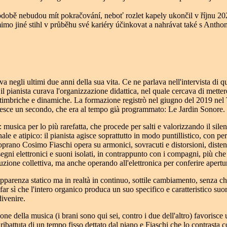
podobě nebudou mít pokračování, neboť rozlet kapely ukončil v říjnu 202
mimo jiné stihl v průběhu své kariéry účinkovat a nahrávat také s Ant
a negli ultimi due anni della sua vita. Ce ne parlava nell'intervista di q
i il pianista curava l'organizzazione didattica, nel quale cercava di mette
oni timbriche e dinamiche. La formazione registrò nel giugno del 2019 
 esce un secondo, che era al tempo già programmato: Le Jardin Sonore.
sica per lo più rarefatta, che procede per salti e valorizzando il silenz
nale e atipico: il pianista agisce soprattutto in modo puntillistico, con 
 soprano Cosimo Fiaschi opera su armonici, sovracuti e distorsioni, dist
i elettronici e suoni isolati, in contrappunto con i compagni, più che 
uzione collettiva, ma anche operando all'elettronica per conferire apertu
ll'apparenza statico ma in realtà in continuo, sottile cambiamento, senz
ar sì che l'intero organico produca un suo specifico e caratteristico su
divenire.
ne della musica (i brani sono qui sei, contro i due dell'altro) favorisce
 ribattuta di un tempo fisso dettato dal piano e Fiaschi che lo contrasta