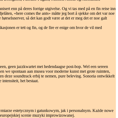
nisert enn på deres forrige utgivelse. Og vi tas med på en fin reise inn
edjelåten, «here comes the ants» måtte jeg bort å sjekke om det var noe
hørselsnerver, så det kan godt være at det er meg det er noe galt
sjonen er tett og fin, og de fire er enige om hvor de vil med
, neen, geen jazzkwartet met hedendaagse post-bop. Wel een sereen
enken we spontaan aan musea voor moderne kunst met grote ruimten,
n en deze soundtrack erbij te nemen, pure beleving. Sonoria ontwikkelt
ntensiteit, het bestaat.
wymiarze estetycznym i gatunkowym, jak i personalnym. Każde nowe
europejskiej scenie muzyki improwizowanej.