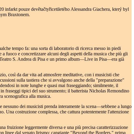
0 infarkt pouze devětačtyřicetiletého Alessandra Giachera, který byl
honym Braxtonem.
ualche tempo fa: una sorta di laboratorio di ricerca messo in piedi
re a fuoco e concretizzare alcuni degli aspetti della musica che più gli
nel Teatro S. Andrea di Pisa e un primo album—Live in Pisa—era già
io, così da dar vita ad atmosfere meditative, con i musicisti che
percussioni sulla tastiera che si avvalgono anche della "preparazione"
endendosi in note lunghe e quasi mai fraseggiando; similmente, il
in fraseggi tipici del suo strumento; il batterista Nicholas Remondino
ra scenografica alla musica.
a che nessuno dei musicisti prenda interamente la scena—sebbene a lungo
ono. Una costruzione complessa, che cattura potentemente l'attenzione
 una fruizione leggermente diversa e una più precisa caratterizzazione
 con linee dal venato lirismo; cangiante "Beyond the Borders," prima