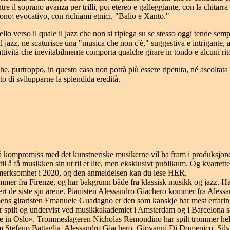
ntre il soprano avanza per trilli, poi etereo e galleggiante, con la chitarr
ndono; evocativo, con richiami etnici, "Balio e Xanto."
verso il quale il jazz che non si ripiega su se stesso oggi tende semp
jazz, ne scaturisce una "musica che non c'è," suggestiva e intrigante, a
 attività che inevitabilmente comporta qualche girare in tondo e alcuni rito
he, purtroppo, in questo caso non potrà più essere ripetuta, né ascoltat
o di svilupparne la splendida eredità.
r på kompromiss med det kunstneriske musikerne vil ha fram i produksjone
l å få musikken sin ut til et lite, men eksklusivt publikum. Og kvartette
oppmerksomhet i 2020, og den anmeldelsen kan du lese HER.
mer fra Firenze, og har bakgrunn både fra klassisk musikk og jazz. Ha
t de siste sju årene. Pianisten Alessandro Giachero kommer fra Alessandr
ens gitaristen Emanuele Guadagno er den som kanskje har mest erfaring
r spilt og undervist ved musikkakademiet i Amsterdam og i Barcelona 
ne in Oslo». Trommeslageren Nicholas Remondino har spilt trommer hele li
 Stefano Battaglia, Alessandro Giachero, Giovanni Di Domenico, Silvi