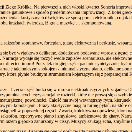
cji Złego Królika. Na pierwszej z nich włoski kwartet Sonoria impro
ranice gatunkowe i sposób predefiniowania improwizacji. Z kolei grecki
pożenienia akustycznych dźwięków ze sporą porcją elektroniki, co ja
 na obu krążkach twierdzą, iż grają muzykę … skomponowaną.
saksofon sopranowy, fortepian, gitarę elektryczną i perkusję, wspartą 
ją się być wyjątkowo delikatne, dodatkowo podawane wprost z gęstej c
 Narracja wydaje się toczyć wedle zapisów scenariusza, ale efektown
er directed impro! Początek drugiej części pachnie syntetycznie, być mo
 narrację tajemniczym spokojem - minimalistyczne piano, delikatne pom
ary, która płynie brudnym strumieniem kojarzącym się z preparacjami 
ze. Trzecia część budzi się w mroku elektroakustycznych zagadek. Dź
przypominających egzystencjalne rozterki, które nie proszą się o szyb
maturgicznej powolności. Całość ma swój wewnętrzny rytm, kierunek dz
owymi konotacjami. Frazy akustyczne mają tu formę pytań, na które o
 osiągnęli w poprzedniej części. Zwarta, kolektywna opowieść, która na
saksofon, repetytywne piano i zmysłowe, ambientowe tło gitary. Narr
ym razem głęboko zanurzony w ciszy. Muzycy szukają echa, zmyślnie kr
 uchem frazy. Tu lepią się one w dość zwartą narrację głównie dzięki 