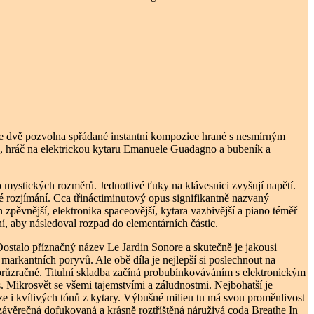
me dvě pozvolna spřádané instantní kompozice hrané s nesmírným
o, hráč na elektrickou kytaru Emanuele Guadagno a bubeník a
 mystických rozměrů. Jednotlivé ťuky na klávesnici zvyšují napětí.
é rozjímání. Cca třináctiminutový opus signifikantně nazvaný
zpěvnější, elektronika spaceovější, kytara vazbivější a piano téměř
í, aby následoval rozpad do elementárních částic.
 Dostalo příznačný název Le Jardin Sonore a skutečně je jakousi
arkantních poryvů. Ale obě díla je nejlepší si poslechnout na
 průzračné. Titulní skladba začíná probubínkováváním s elektronickým
 Mikrosvět se všemi tajemstvími a záludnostmi. Nejbohatší je
e i kvílivých tónů z kytary. Výbušné milieu tu má svou proměnlivost
závěrečná dofukovaná a krásně roztříštěná náruživá coda Breathe In