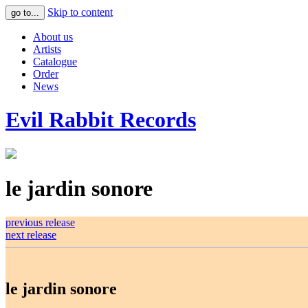
Skip to content
go to...
About us
Artists
Catalogue
Order
News
Evil Rabbit Records
le jardin sonore
previous release
next release
le jardin sonore