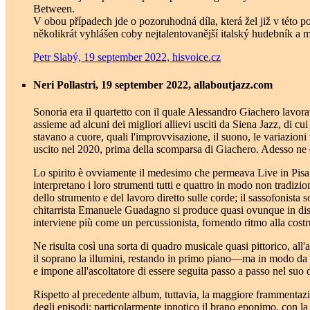
Between.
V obou případech jde o pozoruhodná díla, která žel již v této 
několikrát vyhlášen coby nejtalentovanější italský hudebník a 
Petr Slabý, 19 september 2022, hisvoice.cz
Neri Pollastri, 19 september 2022, allaboutjazz.com
Sonoria era il quartetto con il quale Alessandro Giachero lavorav
assieme ad alcuni dei migliori allievi usciti da Siena Jazz, di cu
stavano a cuore, quali l'improvvisazione, il suono, le variazi
uscito nel 2020, prima della scomparsa di Giachero. Adesso ne
Lo spirito è ovviamente il medesimo che permeava Live in Pisa: mu
interpretano i loro strumenti tutti e quattro in modo non tradizio
dello strumento e del lavoro diretto sulle corde; il sassofonista
chitarrista Emanuele Guadagno si produce quasi ovunque in disegn
interviene più come un percussionista, fornendo ritmo alla costr
Ne risulta così una sorta di quadro musicale quasi pittorico, a
il soprano la illumini, restando in primo piano—ma in modo da f
e impone all'ascoltatore di essere seguita passo a passo nel suo 
Rispetto al precedente album, tuttavia, la maggiore frammentazio
degli episodi: particolarmente ipnotico il brano eponimo, con la