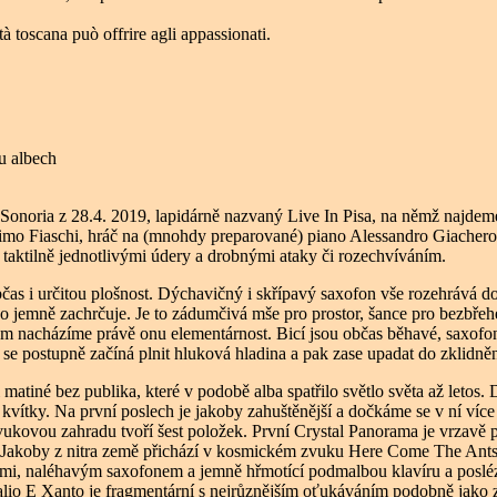
tà toscana può offrire agli appassionati.
ou albech
 Sonoria z 28.4. 2019, lapidárně nazvaný Live In Pisa, na němž najde
simo Fiaschi, hráč na (mnohdy preparované) piano Alessandro Giacher
taktilně jednotlivými údery a drobnými ataky či rozechvíváním.
as i určitou plošnost. Dýchavičný i skřípavý saxofon vše rozehrává do
bo jemně zachrčuje. Je to zádumčivá mše pro prostor, šance pro bezbřeh
ěm nacházíme právě onu elementárnost. Bicí jsou občas běhavé, saxofon 
 se postupně začíná plnit hluková hladina a pak zase upadat do zklidněn
 matiné bez publika, které v podobě alba spatřilo světlo světa až letos.
ítky. Na první poslech je jakoby zahuštěnější a dočkáme se v ní více m
 Zvukovou zahradu tvoří šest položek. První Crystal Panorama je vrzavě
. Jakoby z nitra země přichází v kosmickém zvuku Here Come The Ants.
ími, naléhavým saxofonem a jemně hřmotící podmalbou klavíru a posléz
alio E Xanto je fragmentární s nejrůznějším oťukáváním podobně jako 