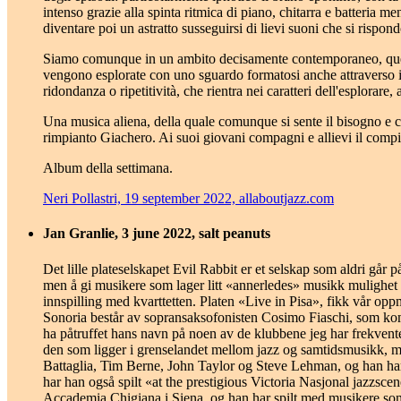
intenso grazie alla spinta ritmica di piano, chitarra e batteria me
diventare poi un astratto susseguirsi di lievi suoni che si rispo
Siamo comunque in un ambito decisamente contemporaneo, quello 
vengono esplorate con uno sguardo formatosi anche attraverso il 
ridondanza o ripetitività, che rientra nei caratteri dell'esplorare,
Una musica aliena, della quale comunque si sente il bisogno e c
rimpianto Giachero. Ai suoi giovani compagni e allievi il compit
Album della settimana.
Neri Pollastri, 19 september 2022, allaboutjazz.com
Jan Granlie, 3 june 2022, salt peanuts
Det lille plateselskapet Evil Rabbit er et selskap som aldri gå
men å gi musikere som lager litt «annerledes» musikk mulighet ti
innspilling med kvarttetten. Platen «Live in Pisa», fikk vår 
Sonoria består av sopransaksofonisten Cosimo Fiaschi, som kom
ha påtruffet hans navn på noen av de klubbene jeg har frekventer
den som ligger i grenselandet mellom jazz og samtidsmusikk, m
Battaglia, Tim Berne, John Taylor og Steve Lehman, og han ha
har han også spilt «at the prestigious Victoria Nasjonal jazzsce
Accademia Chigiana i Siena, og han har spilt med musikere som