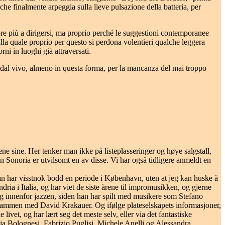
a che finalmente arpeggia sulla lieve pulsazione della batteria, per
re più a dirigersi, ma proprio perché le suggestioni contemporanee
lla quale proprio per questo si perdona volentieri qualche leggera
rni in luoghi già attraversati.
a dal vivo, almeno in questa forma, per la mancanza del mai troppo
ne sine. Her tenker man ikke på listeplasseringer og høye salgstall,
n Sonoria er utvilsomt en av disse. Vi har også tidligere anmeldt en
n har visstnok bodd en periode i København, uten at jeg kan huske å
ia i Italia, og har viet de siste årene til impromusikken, og gjerne
 innenfor jazzen, siden han har spilt med musikere som Stefano
sammen med David Krakauer. Og ifølge plateselskapets informasjoner,
vet, og har lært seg det meste selv, eller via det fantastiske
a Bolognesi, Fabrizio Puglisi, Michele Anelli og Alessandra