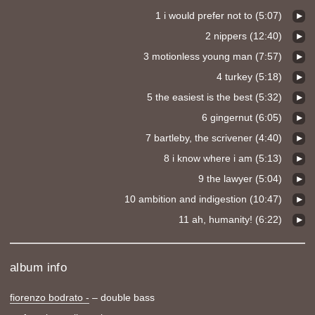
1 i would prefer not to (5:07)
2 nippers (12:40)
3 motionless young man (7:57)
4 turkey (5:18)
5 the easiest is the best (5:32)
6 gingernut (6:05)
7 bartleby, the scrivener (4:40)
8 i know where i am (5:13)
9 the lawyer (5:04)
10 ambition and indigestion (10:47)
11 ah, humanity! (6:22)
album info
fiorenzo bodrato -
– double bass