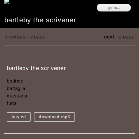
ski
go to...
to
con
bartleby the scrivener
previous release
next release
bartleby the scrivener
bodrato
battaglia
massaria
furia
buy cd
download mp3